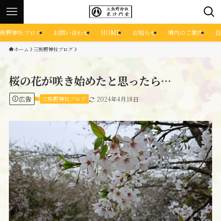
熊野神社ブログ
お問い合わせ
HOME
お知らせ
境内のご案内
日
ホーム
三熊野神社ブログ
桜の花が咲き始めたと思ったら…
広告
三熊野神社ブログ
2024年4月18日