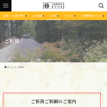
日本一の毘沙門天
泣き相撲
ご祈祷
アクセス
三熊野神社ブログ
ご祈祷
ホーム
ご祈祷
ご祈祷ご祈願のご案内