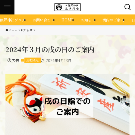
熊野神社ブログ
お問い合わせ
HOME
お知らせ
境内のご案内
日
ホーム
お知らせ
2024年３月の戌の日のご案内
広告
お知らせ
2024年4月13日