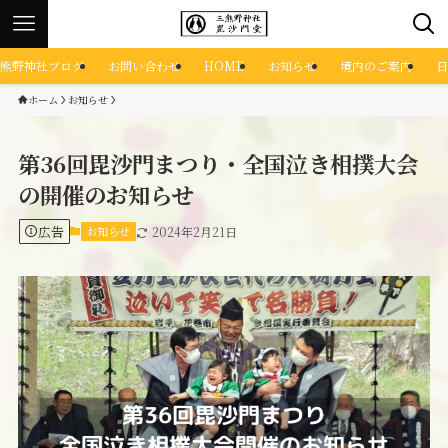
熊野神社ブログ
お問い合わせ
HOME
お知らせ
境内のご案内
日
ホーム
お知らせ
第36回毘沙門まつり・全国泣き相撲大会
の開催のお知らせ
広告
お知らせ
2024年2月21日