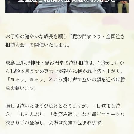
お子様の健やかな成長を願う「毘沙門まつり・全国泣き
相撲大会」を開催いたします。
成島 三熊野神社・毘沙門堂の泣き相撲は、生後6ヵ月か
ら1歳9ヵ月までの豆力士が親方に抱かれ土俵へ上がり、
「ヨォッ、ヨォッ」という掛け声で互いの顔を近づけ勝
負を競います。
勝負は泣いたほうが負けとなりますが、「目覚まし泣
き」「しらんぷり」「微笑み返し」など毎年ユニークな
決まり手が登場し、会場は笑顔で包まれます。