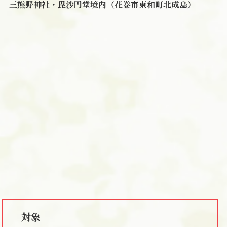
三熊野神社・毘沙門堂境内（花巻市東和町北成島）
対象