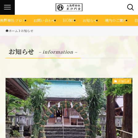
熊野神社ブログ
お問い合わせ
HOME
お知らせ
境内のご案内
日
ホーム
お知らせ
お知らせ
– information –
お知らせ