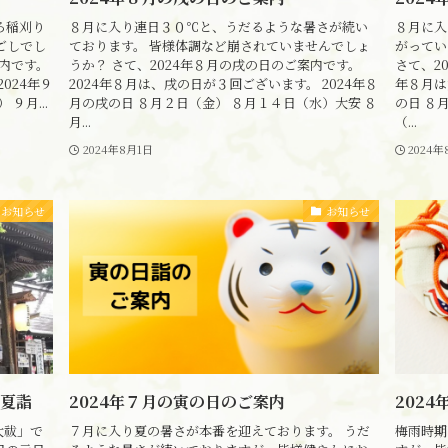
ろ稲刈り
８月に入り連日３０℃と、うだるような暑さが続い
８月に入
ごしでし
ております。 皆様体調など崩されていませんでしょ
がってい
案内です。
うか？ さて、2024年８月の戌の日のご案内です。
さて、2
024年９
2024年８月は、戌の日が３回ございます。 2024年８
年８月は
９月...
月の戌の日 ８月２日（金） ８月１４日（水）大安 ８
の日 ８
月...
（...
2024年8月1日
2024年
お知らせ
お知らせ
夏詣
2024年７月の寅の日のご案内
202
大祓」で
７月に入り夏の暑さが本番を迎えております。 うだ
梅雨時期