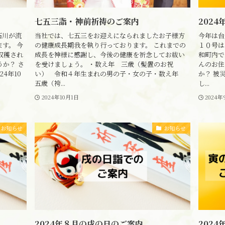
七五三詣・神前祈祷のご案内
202
石川が流
当社では、七五三をお迎えになられましたお子様方
今年は台
す。 今
の健康成長期我を執り行っております。 これまでの
１０号は
収穫され
成長を神様に感謝し、今後の健康を祈念してお祓い
和町内で
か？ さ
を受けましょう。 ・数え年 三歳（髪置のお祝
んのお住
24年10
い） 令和４年生まれの男の子・女の子・数え年
か？ 被
五歳（袴...
し...
2024年10月1日
2024年
お知らせ
お知らせ
2024年８月の戌の日のご案内
202