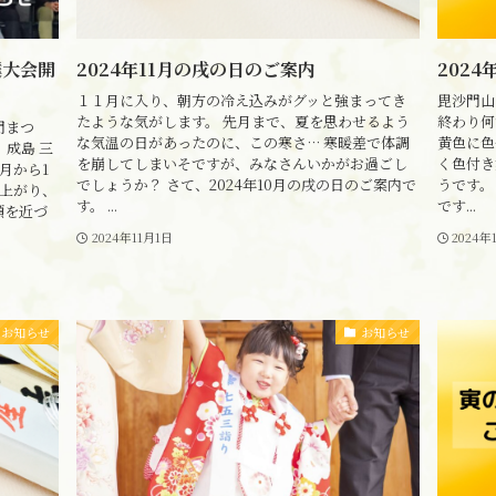
撲大会開
2024年11月の戌の日のご案内
202
１１月に入り、朝方の冷え込みがグッと強まってき
毘沙門山
たような気がします。 先月まで、夏を思わせるよう
終わり何
門まつ
な気温の日があったのに、この寒さ… 寒暖差で体調
黄色に色
成島 三
を崩してしまいそですが、みなさんいかがお過ごし
く色付き
月から1
でしょうか？ さて、2024年10月の戌の日のご案内で
うです。
上がり、
す。 ...
です...
顔を近づ
2024年11月1日
2024年
お知らせ
お知らせ