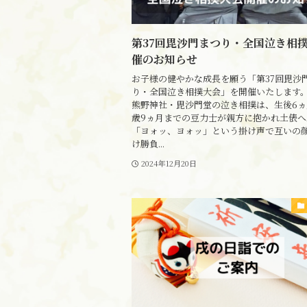
第37回毘沙門まつり・全国泣き相
催のお知らせ
お子様の健やかな成長を願う「第37回毘沙
り・全国泣き相撲大会」を開催いたします。 
熊野神社・毘沙門堂の泣き相撲は、生後6ヵ
歳9ヵ月までの豆力士が親方に抱かれ土俵へ
「ヨォッ、ヨォッ」という掛け声で互いの
け勝負...
2024年12月20日